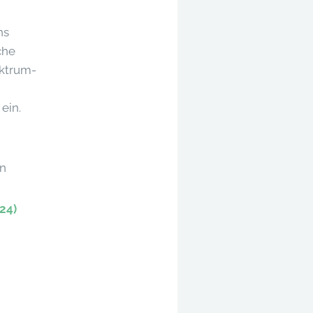
ns
che
ektrum-
ein.
en
24)