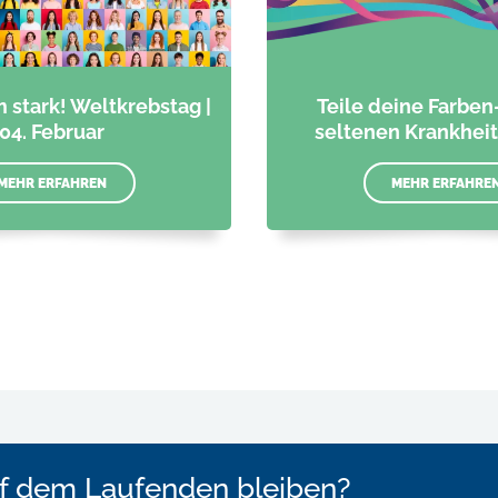
stark! Weltkrebstag |
Teile deine Farben
04. Februar
seltenen Krankheit
MEHR ERFAHREN
MEHR ERFAHRE
f dem Laufenden bleiben?