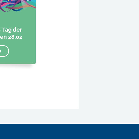
- Tag der
en 28.02
N