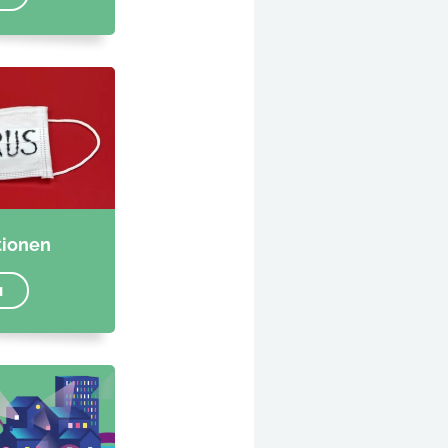
tionen
N