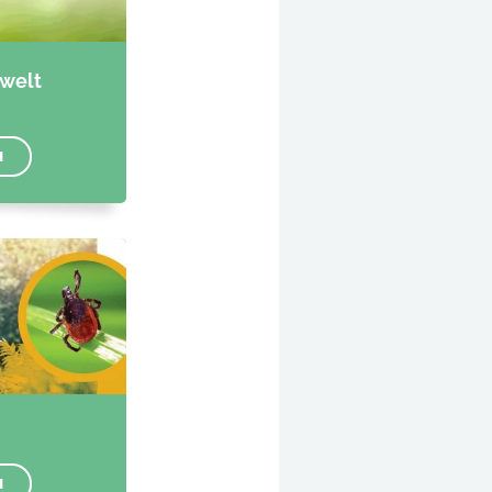
welt
N
N