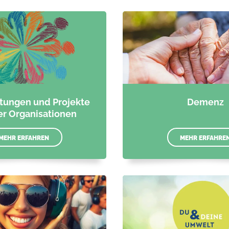
ltungen und Projekte
Demenz
r Organisationen
MEHR ERFAHREN
MEHR ERFAHRE