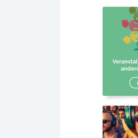
Veransta
andere