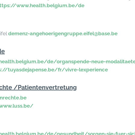
ttps://www.health.belgium.be/de
ifel
demenz-angehoerigengruppe.eifel@base.be
de
health.belgium.be/de/organspende-neue-modalitaet
s://tuyasdejapense.be/fr/vivre-lexperience
chte /Patientenvertretung
nrechte.be
/www.luss.be/
health.belgium.be/de/gesundheit/sorgen-sie-fuer-sic