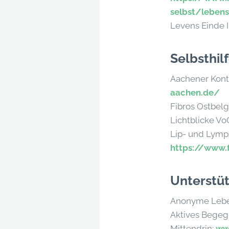
selbst/leben
Levens Einde 
Selbsthi
Aachener Konta
aachen.de/
Fibros Ostbel
Lichtblicke V
Lip- und Lym
https://www.
Unterstü
Anonyme Lebe
Aktives Begeg
Mittendrin:
ww