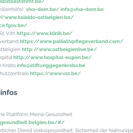
selbstbestimmt.be/
lienhilfe)
viva-dom.be/
info@viva-dom.be
://www.kaleido-ostbelgien.be/
ce.fgov.be/
St. Vith
https://www.klinik.be/
geverband
https://www.palliativpflegeverband.com/
stbelgien
http://www.ostbelgienlive.be/
spital
http://www.hospital-eupen.be/
n Krebs
info@stiftunggegenkrebs.be
hutzzentrale
https://www.vsz.be/
infos
ine Plattform Meine Gesundheit
egesundheit.belgien.be/#/
ntlicher Dienst Volksgesundheit, Sicherheit der Nahrungs