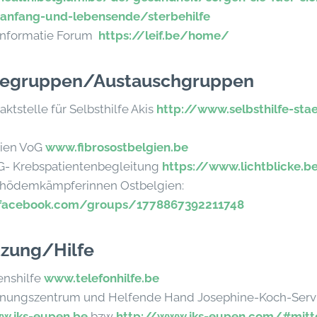
sanfang-und-lebensende/sterbehilfe
Informatie Forum
https://leif.be/home/
lfegruppen/Austauschgruppen
ktstelle für Selbsthilfe Akis
http://www.selbsthilfe-sta
gien VoG
www.fibrosostbelgien.be
oG- Krebspatientenbegleitung
https://www.lichtblicke.b
phödemkämpferinnen Ostbelgien:
facebook.com/groups/1778867392211748
tzung/Hilfe
nshilfe
www.telefonhilfe.be
nungszentrum und Helfende Hand Josephine-Koch-Serv
w.jks-eupen.be
bzw
http://www.jks-eupen.com/#mitt