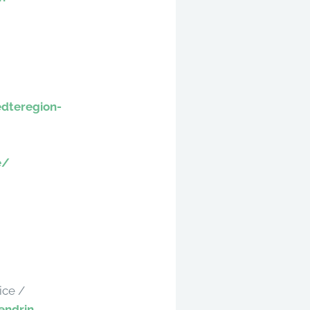
edteregion-
e/
ice /
endrin