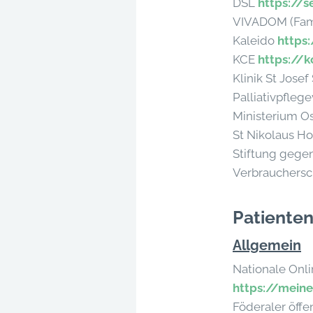
DSL
https://
VIVADOM (Fami
Kaleido
https
KCE
https://k
Klinik St Josef 
Palliativpfle
Ministerium O
St Nikolaus Ho
Stiftung gege
Verbrauchersc
Patienten
Allgemein
Nationale Onl
https://mein
Föderaler öffe