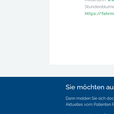
Stundenblum
https://fahr
Sie möchten au
Dann melden Sie sich doch
Aktuelles vom Patienten R