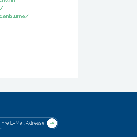
s/
undenblume/