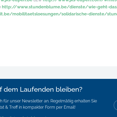
e
http://www.stundenblume.be/dienste/wie-geht-da
mit.be/mobilitaetsloesungen/solidarische-dienste/st
f dem Laufenden bleiben?
 für unser Newsletter an. Regelmäßig erhalten Sie
at & Treff in kompakter Form per Email!