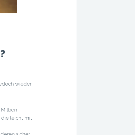
h?
 jedoch wieder
h Milben
ie leicht mit
nderen sicher