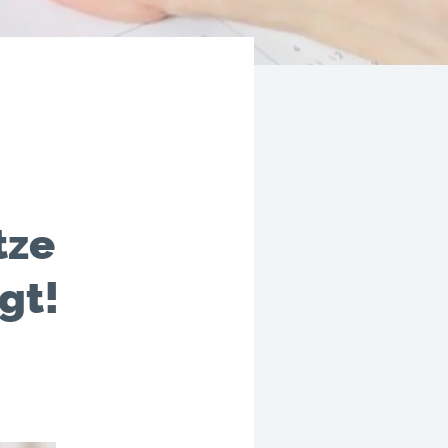
tze
gt!