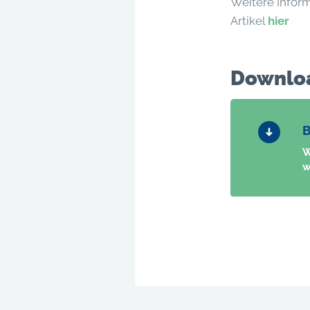
Weitere Infor
Artikel
hier
Downlo
B
W
w