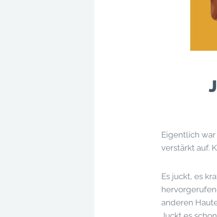
J
Eigentlich war
verstärkt auf. K
Es juckt, es kr
hervorgerufen
anderen Haute
Juckt es scho