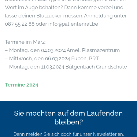
Wert im Auge behalten? Dann komme vorbei und
lasse deinen Blutzucker messen. Anmeldung unter
087 55 22 88 oder info@patientenrat.be
Termine im März:
– Montag, den 04.03.2024 Amel, Plasmazentrum
– Mittwoch, den 06.03.2024 Eupen, PRT
– Montag, den 11.03.2024 Bütgenbach Grundschule
Termine 2024
Sie möchten auf dem Laufenden
bleiben?
Dann melden Sie sich doch für unser Newsletter an.