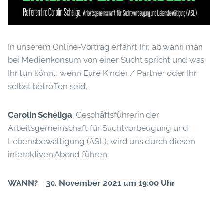
In unserem Online-Vortrag erfahrt Ihr, ab wann man
bei Medienkonsum von einer Sucht spricht und was
Ihr tun könnt, wenn Eure Kinder / Partner oder Ihr
selbst betroffen seid.
Carolin Scheliga
, Geschäftsführerin der
Arbeitsgemeinschaft für Suchtvorbeugung und
Lebensbewältigung (ASL), wird uns durch diesen
interaktiven Abend führen.
WANN? 30. November 2021 um 19:00 Uhr