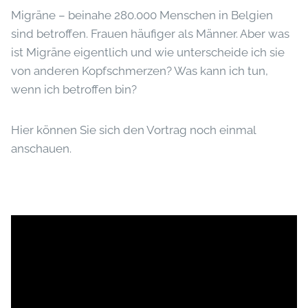
Migräne – beinahe 280.000 Menschen in Belgien
sind betroffen. Frauen häufiger als Männer. Aber was
ist Migräne eigentlich und wie unterscheide ich sie
von anderen Kopfschmerzen? Was kann ich tun,
wenn ich betroffen bin?
Hier können Sie sich den Vortrag noch einmal
anschauen.