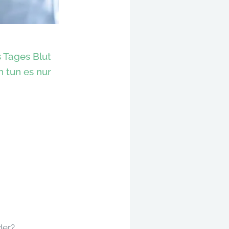
s Tages Blut
h tun es nur
der?