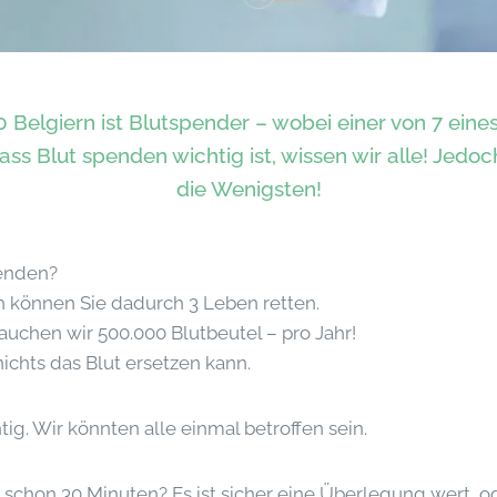
0 Belgiern ist Blutspender – wobei einer von 7 eine
ass Blut spenden wichtig ist, wissen wir alle! Jedoc
die Wenigsten!
enden?
n können Sie dadurch 3 Leben retten.
rauchen wir 500.000 Blutbeutel – pro Jahr!
nichts das Blut ersetzen kann.
tig. Wir könnten alle einmal betroffen sein.
 schon 30 Minuten? Es ist sicher eine Überlegung wert, o