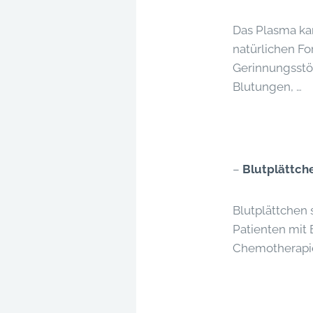
Das Plasma kan
natürlichen F
Gerinnungsstö
Blutungen, …
–
Blutplättch
Blutplättchen 
Patienten mit 
Chemotherapie