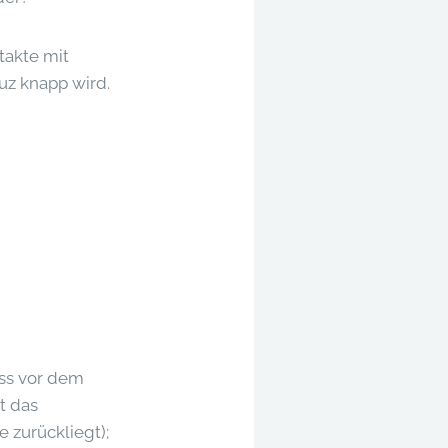
takte mit
uz knapp wird.
uss vor dem
t das
 zurückliegt);