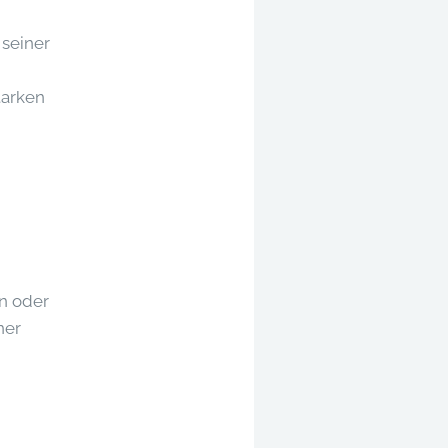
 seiner
tarken
en oder
ner