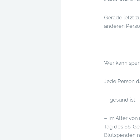
Gerade jetzt z
anderen Person
Wer kann spe
Jede Person da
– gesund ist;
– im Alter von
Tag des 66. Ge
Blutspenden nu