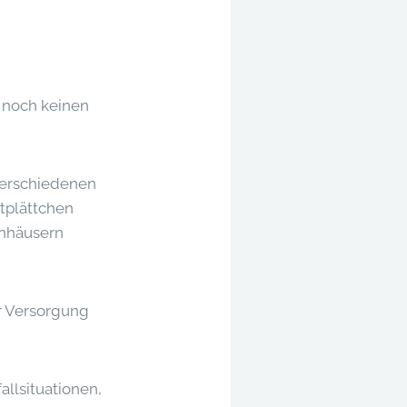
g noch keinen
verschiedenen
utplättchen
enhäusern
ur Versorgung
llsituationen,