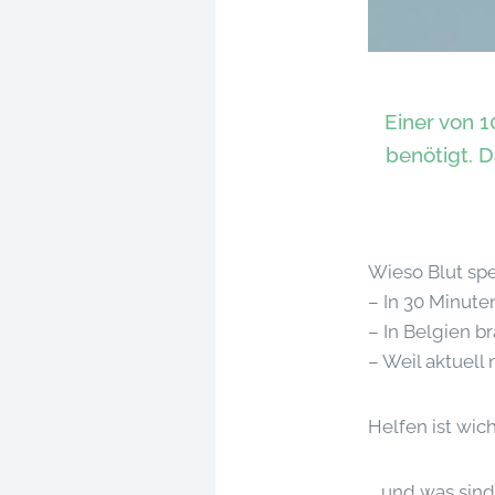
Einer von 1
benötigt. D
Wieso Blut sp
– In 30 Minute
– In Belgien b
– Weil aktuell 
Helfen ist wich
… und was sind