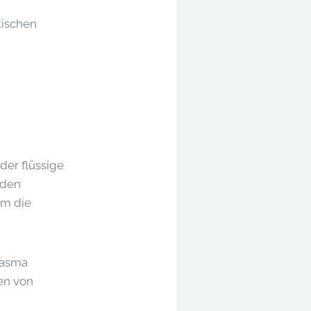
tischen
der flüssige
 den
em die
lasma
en von