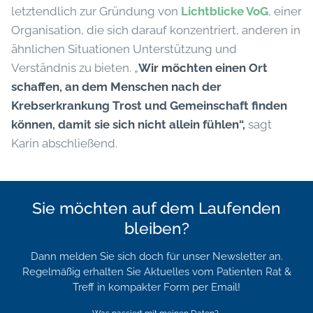
letztendlich zur Gründung von
Lichtblicke VoG
, einer
Organisation, die sich darauf konzentriert, anderen in
ähnlichen Situationen Unterstützung und
Verständnis zu bieten. „
Wir möchten einen Ort
schaffen, an dem Menschen nach der
Krebserkrankung Trost und Gemeinschaft finden
können, damit sie sich nicht allein fühlen“,
sagt
Karin abschließend.
Sie möchten auf dem Laufenden
bleiben?
Dann melden Sie sich doch für unser Newsletter an.
Regelmäßig erhalten Sie Aktuelles vom Patienten Rat &
Treff in kompakter Form per Email!