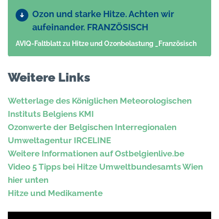
Ozon und starke Hitze. Achten wir
aufeinander. FRANZÖSISCH
AVIQ-Faltblatt zu Hitze und Ozonbelastung _Französisch
Weitere Links
Wetterlage des Königlichen Meteorologischen
Instituts Belgiens KMI
Ozonwerte der Belgischen Interregionalen
Umweltagentur IRCELINE
Weitere Informationen auf Ostbelgienlive.be
Video 5 Tipps bei Hitze Umweltbundesamts Wien
hier unten
Hitze und Medikamente