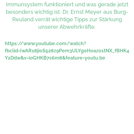
Immunsystem funktioniert und was gerade jetzt
besonders wichtig ist. Dr. Ernst Meyer aus Burg-
Reuland verrät wichtige Tipps zur Stärkung
unserer Abwehrkräfte.
https://www.youtube.com/watch?
fbclid=IwAR18jioS528z9Pem3ULYg0H0azo1tNX_fBHK4
Y2Ddw&v=ioGHKB7s6m8&feature=youtu.be