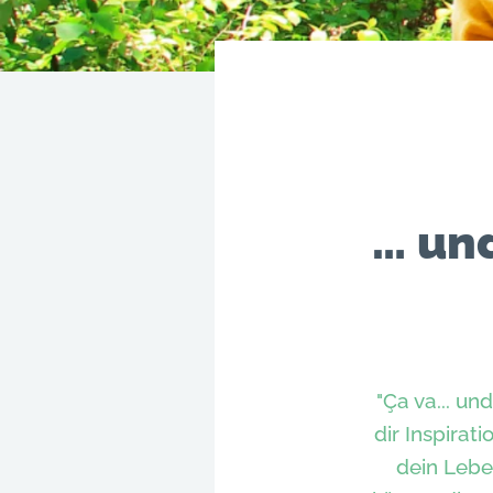
… un
"Ça va... u
dir Inspira
dein Lebe