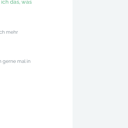
ich das, was
och mehr
h gerne mal in