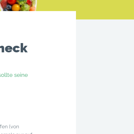
Check
ollte seine
ffen (von