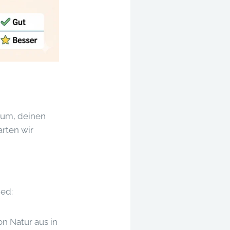
rum, deinen
arten wir
ied:
on Natur aus in