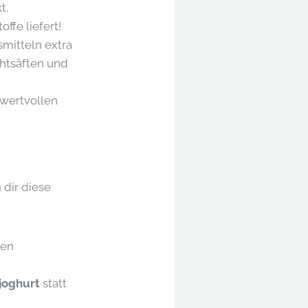
t.
offe liefert!
smitteln extra
chtsäften und
e wertvollen
 dir diese
gen
joghurt
statt