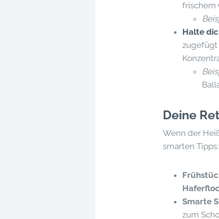
frischem 
Beis
Halte di
zugefügt 
Konzentra
Beis
Ball
Deine Ret
Wenn der Heißh
smarten Tipps:
Frühstüc
Haferfloc
Smarte S
zum Scho