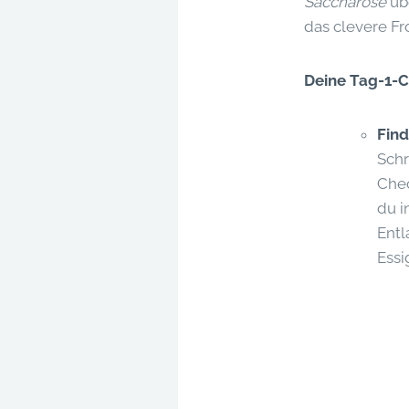
Saccharose
üb
das clevere Fr
Deine Tag-1-C
Find
Schr
Chec
du i
Entl
Essi