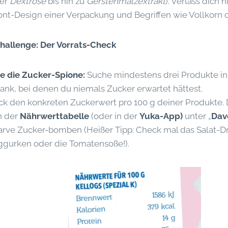
er
Dextrose
bis hin zu
Gerstenmalzextrakt
). Verlass dich 
ont-Design einer Verpackung und Begriffen wie Vollkorn o
hallenge: Der Vorrats-Check
e die Zucker-Spione:
Suche mindestens drei Produkte i
ank, bei denen du niemals Zucker erwartet hättest.
k den konkreten Zuckerwert pro 100 g deiner Produkte. 
n der
Nährwerttabelle
(oder in der
Yuka-App)
unter „
Dav
arve Zucker-bomben (Heißer Tipp: Check mal das Salat-Dr
ggurken oder die Tomatensoße!).