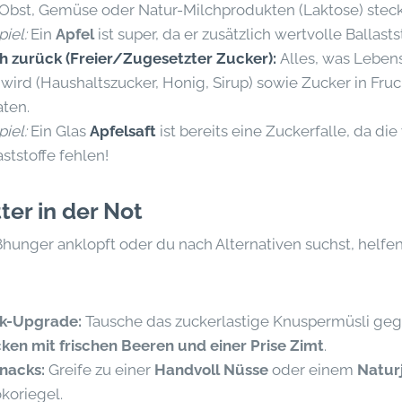
Obst, Gemüse oder Natur-Milchprodukten (Laktose) steck
piel:
Ein
Apfel
ist super, da er zusätzlich wertvolle Ballastst
ch zurück (Freier/Zugesetzter Zucker):
Alles, was Leben
wird (Haushaltszucker, Honig, Sirup) sowie Zucker in Fru
ten.
piel:
Ein Glas
Apfelsaft
ist bereits eine Zuckerfalle, da di
aststoffe fehlen!
ter in der Not
unger anklopft oder du nach Alternativen suchst, helfen
k-Upgrade:
Tausche das zuckerlastige Knuspermüsli ge
ken mit frischen Beeren und einer Prise Zimt
.
nacks:
Greife zu einer
Handvoll Nüsse
oder einem
Natur
koriegel.