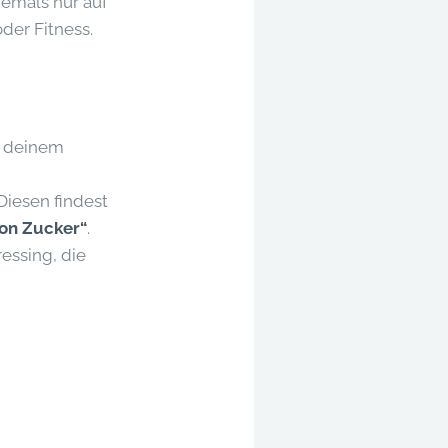
niemals nur auf
der Fitness.
n deinem
Diesen findest
on Zucker“
.
essing, die