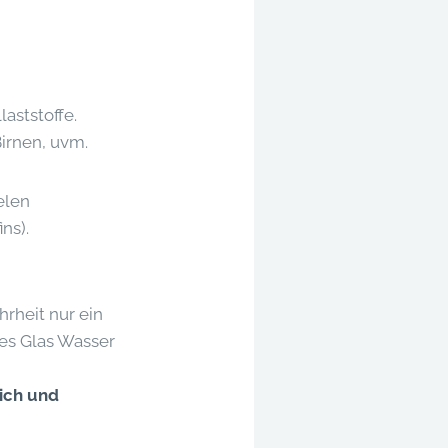
aststoffe.
Birnen, uvm.
elen
ns).
hrheit nur ein
ßes Glas Wasser
ich und