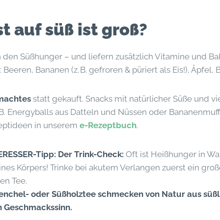
t auf süß ist groß?
n den Süßhunger – und liefern zusätzlich Vitamine und Ball
Beeren, Bananen (z. B. gefroren & püriert als Eis!), Äpfel, 
machtes
statt gekauft. Snacks mit natürlicher Süße und vi
.B. Energyballs aus Datteln und Nüssen oder Bananenmuffi
ptideen in unserem
e-Rezeptbuch
.
ESSER-Tipp: Der Trink-Check:
Oft ist Heißhunger in Wa
ines Körpers! Trinke bei akutem Verlangen zuerst ein gro
en Tee.
enchel- oder Süßholztee schmecken von Natur aus süßl
n Geschmackssinn.