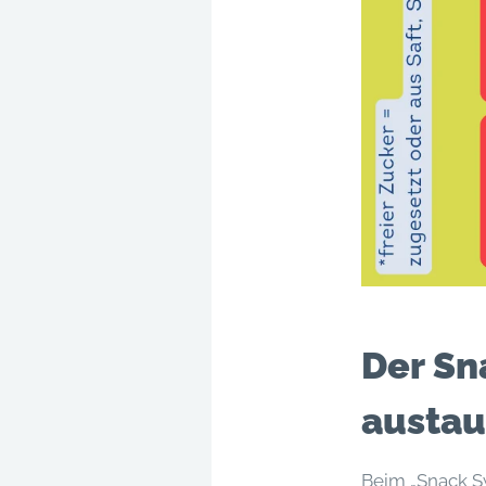
Der Sn
austau
Beim „Snack 