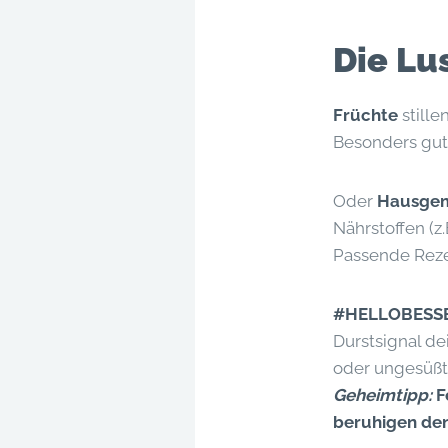
Die Lus
Früchte
stille
Besonders gut: 
Oder
Hausge
Nährstoffen (z
Passende Reze
#HELLOBESSER
Durstsignal de
oder ungesüßt
Geheimtipp:
F
beruhigen de